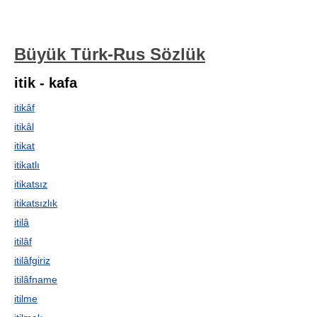
Büyük Türk-Rus Sözlük
itik - kafa
itikâf
itikâl
itikat
itikatlı
itikatsız
itikatsızlık
itilâ
itilâf
itilâfgiriz
itilâfname
itilme