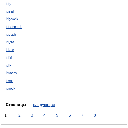
itiş
itisaf
itişmek
itiştirmek
itiyadı
itiyat
itizar
itlâf
itlik
itmam
itme
itmek
Страницы
следующая
→
1
2
3
4
5
6
7
8