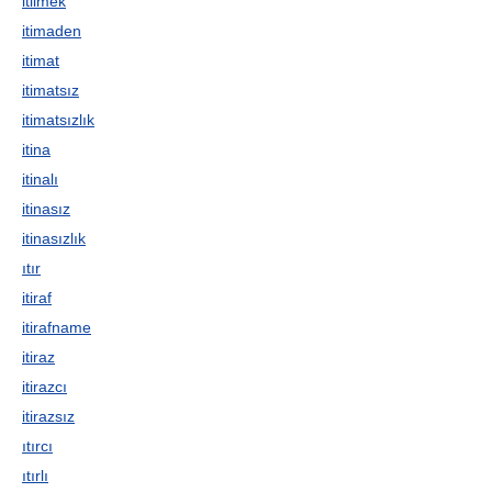
itilmek
itimaden
itimat
itimatsız
itimatsızlık
itina
itinalı
itinasız
itinasızlık
ıtır
itiraf
itirafname
itiraz
itirazcı
itirazsız
ıtırcı
ıtırlı